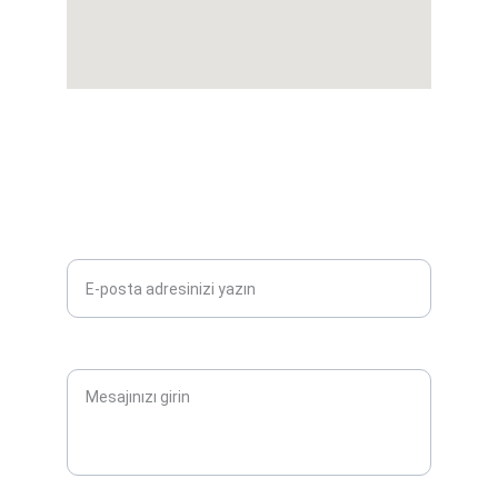
İLETIŞIM
info@paleontolojistratigrafi.org
E-posta adresinizi girin*
Mesajınız