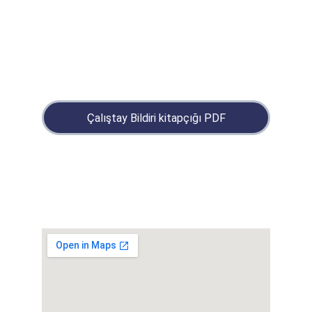
Çalıştay Bildiri kitapçığı PDF
Çalıştay
26.Paleontoloji ve Stratigrafi  Çalıştayı 
BILGI