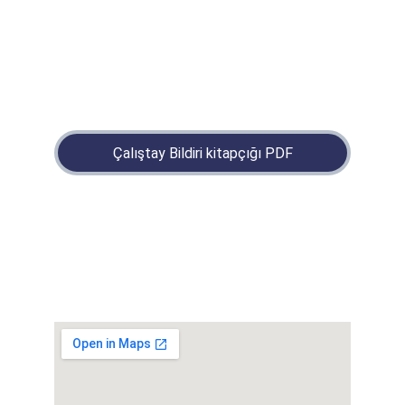
Çalıştay Bildiri kitapçığı PDF
Çalıştay
26.Paleontoloji ve Stratigrafi  Çalıştayı 
BILGI