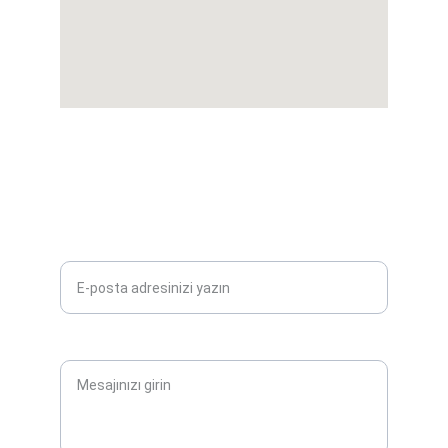
İLETIŞIM
info@paleontolojistratigrafi.org
E-posta adresinizi girin*
Mesajınız